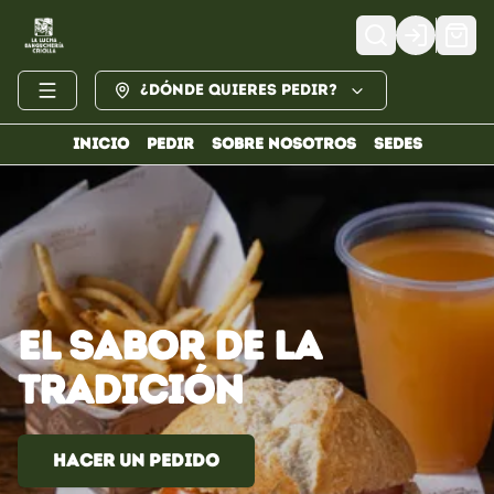
Login
¿Dónde quieres pedir?
INICIO
PEDIR
SOBRE NOSOTROS
SEDES
EL
SABOR
DE
LA
TRADICIÓN
Hacer un pedido