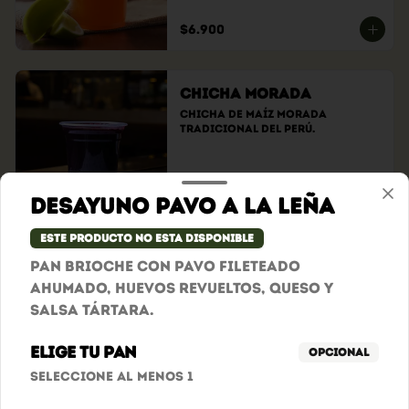
$6.900
Chicha Morada
Chicha de maíz morada 
tradicional del Perú.
$10.900
Desayuno Pavo a la Leña
Este producto no esta disponible
Jugos Básicos
Pan brioche con pavo fileteado
Lulo, Mango, Melocotón o 
ahumado, huevos revueltos, queso y
Maracuyá.
salsa tártara.
Elige tu pan
Opcional
$9.900
Seleccione al menos 1