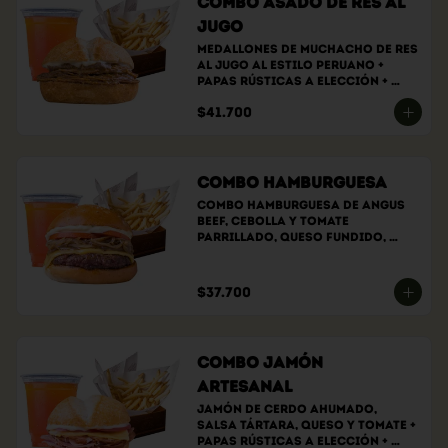
Combo Asado de Res al
Jugo
Medallones de muchacho de res 
al jugo al estilo peruano + 
papas rústicas a elección + 
bebida a elección
$41.700
Combo Hamburguesa
Combo hamburguesa de angus 
beef, cebolla y tomate 
parrillado, queso fundido, 
salsa de la casa, papas 
rústicas a elección y bebida a 
elección.
$37.700
Combo Jamón
Artesanal
Jamón de cerdo ahumado, 
salsa tártara, queso y tomate + 
papas rústicas a elección + 