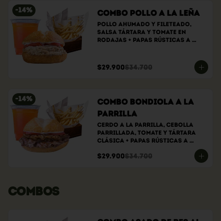
-
14
%
Combo Pollo a la Leña
Pollo ahumado y fileteado, 
Salsa tártara y tomate en 
rodajas + papas rústicas a 
elección + bebida a elección
$29.900
$34.700
-
14
%
Combo bondiola a la
parrilla
Cerdo a la parrilla, cebolla 
parrillada, tomate y tártara 
clásica + papas rústicas a 
elección + bebida a elección
$29.900
$34.700
COMBOS