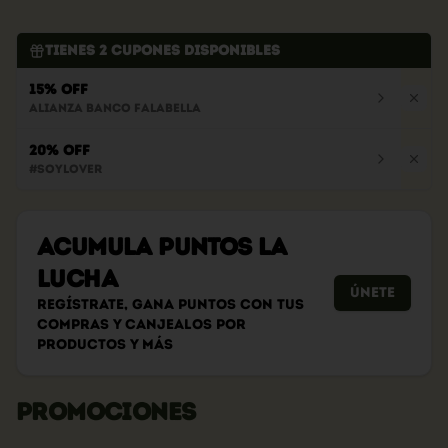
Tienes
2
cupones disponibles
15% OFF
Alianza Banco Falabella
20% OFF
#soylover
Acumula
PUNTOS LA
LUCHA
Únete
Regístrate, gana puntos con tus
compras y canjealos por
productos y más
PROMOCIONES