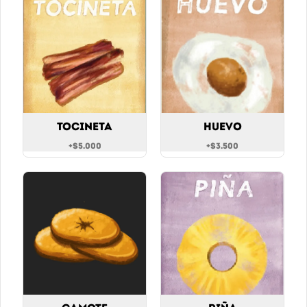
Agua Manantial con gas 300 ml
$6.900
Agua sin gas
Tocineta
Huevo
Agua manantial sin gas 300 ml
+
$5.000
+
$3.500
$6.900
Coca Cola Original
Coca cola original 400ml