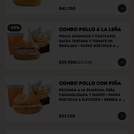
$41.700
-
14
%
Combo Pollo a la Leña
Pollo ahumado y fileteado, 
Salsa tártara y tomate en 
rodajas + papas rústicas a 
elección + bebida a elección
$29.900
$34.700
Combo Pollo con Piña
Pechuga a la plancha, piña 
caramelizada y queso + papas 
rústicas a elección + bebida a 
elección
$37.700