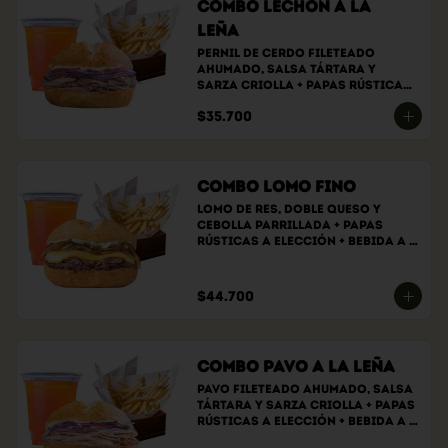
Combo Lechón a la
Leña
Pernil de cerdo fileteado 
ahumado, Salsa tártara y 
sarza criolla + papas rústicas 
a elección + bebida a elección
$35.700
Combo Lomo Fino
Lomo de res, doble queso y 
cebolla parrillada + papas 
rústicas a elección + bebida a 
elección
$44.700
Combo Pavo a la Leña
Pavo fileteado ahumado, salsa 
tártara y sarza criolla + papas 
rústicas a elección + bebida a 
elección