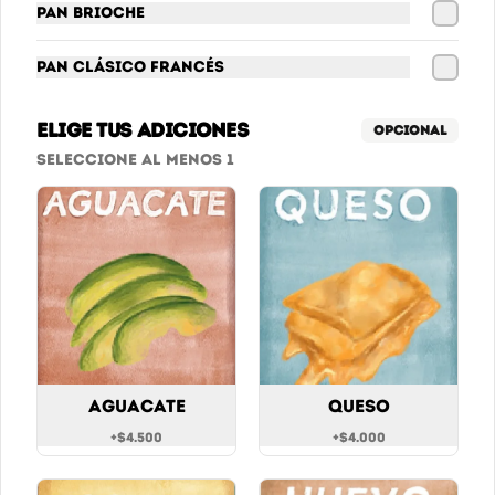
Pan Brioche
Jugos Especiales
Tamarindo, Mango Biche  O 
Mandarina.
Pan Clásico Francés
Elige tus adiciones
Opcional
$10.900
Seleccione al menos 1
Jugos Surtidos
GuanaMora, Mango & Maracuyá 
o Piña & Hierbabuena.
$10.900
Aguacate
Queso
AGUAS Y GASEOSAS
+
$4.500
+
$4.000
Agua con Gas