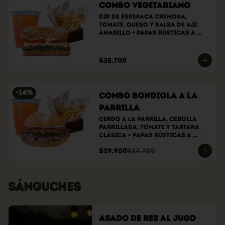
Combo Vegetariano
Dip de espinaca cremosa, 
tomate, queso y salsa de ají 
amarillo + papas rústicas a 
elección + bebida a elección
$35.700
-
14
%
Combo bondiola a la
parrilla
Cerdo a la parrilla, cebolla 
parrillada, tomate y tártara 
clásica + papas rústicas a 
elección + bebida a elección
$29.900
$34.700
SÁNGUCHES
Asado de Res al Jugo