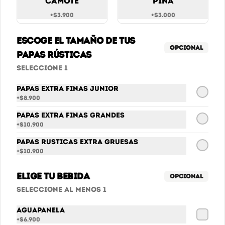
Camote
Piña
$6.900
+
$3.900
+
$3.000
Escoge el tamaño de tus
Coca Cola Zero
Opcional
papas Rústicas
Coca cola sin azúcar 400ml
Seleccione 1
Papas Extra finas Junior
$6.900
+
$8.900
Papas Extra finas Grandes
+
$10.900
Sprite
Papas Rusticas Extra Gruesas
Sprite
+
$10.900
Elige tu bebida
Opcional
$6.900
Seleccione al menos 1
Aguapanela
+
$6.900