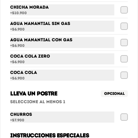
Chicha Morada
+
$10.900
Agua Manantial sin gas
+
$6.900
Agua Manantial con gas
+
$6.900
Conócenos
Coca Cola Zero
+
$6.900
Cobertura
Coca Cola
+
$6.900
Promociones - Términos y condiciones
Términos y condiciones
Lleva un postre
Opcional
Política de privacidad
Seleccione al menos 1
Redes sociales
Churros
+
$7.900
Instagram
Instrucciones especiales