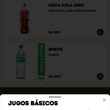
Coca Cola Zero
Coca cola sin azúcar 400ml
$6.900
Sprite
Sprite
$6.900
Jugos Básicos