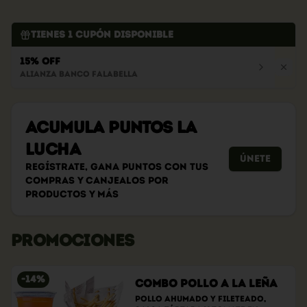
Tienes
1
cupón disponible
15% OFF
Alianza Banco Falabella
Acumula
PUNTOS LA
LUCHA
Únete
Regístrate, gana puntos con tus
compras y canjealos por
productos y más
PROMOCIONES
-
14
%
Combo Pollo a la Leña
Pollo ahumado y fileteado, 