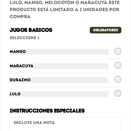
Lulo, Mango, Melocotón o Maracuyá.
Este
producto está limitado a 1 unidades por
compra
Jugos basicos
Obligatorio
Conócenos
Seleccione 1
Cobertura
Mango
Promociones - Términos y condiciones
Términos y condiciones
Maracuya
Política de privacidad
Durazno
Redes sociales
Lulo
Instagram
Instrucciones especiales
Mi cuenta
Pedir