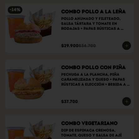
-
14
%
Combo Pollo a la Leña
Pollo ahumado y fileteado, 
Salsa tártara y tomate en 
rodajas + papas rústicas a 
elección + bebida a elección
$29.900
$34.700
Combo Pollo con Piña
Pechuga a la plancha, piña 
caramelizada y queso + papas 
rústicas a elección + bebida a 
elección
$37.700
Combo Vegetariano
Dip de espinaca cremosa, 
tomate, queso y salsa de ají 