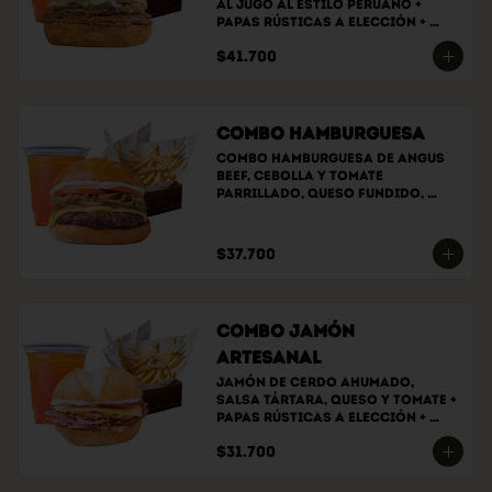
al jugo al estilo peruano + 
papas rústicas a elección + 
bebida a elección
$41.700
Combo Hamburguesa
Combo hamburguesa de angus 
beef, cebolla y tomate 
parrillado, queso fundido, 
salsa de la casa, papas 
rústicas a elección y bebida a 
elección.
$37.700
Combo Jamón
Artesanal
Jamón de cerdo ahumado, 
salsa tártara, queso y tomate + 
papas rústicas a elección + 
bebida a elección
$31.700