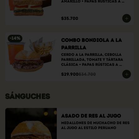
amarillo + papas rústicas a 
elección + bebida a elección
$35.700
-
14
%
Combo bondiola a la
parrilla
Cerdo a la parrilla, cebolla 
parrillada, tomate y tártara 
clásica + papas rústicas a 
elección + bebida a elección
$29.900
$34.700
SÁNGUCHES
Asado de Res al Jugo
Medallones de muchacho de res 
al jugo al estilo peruano