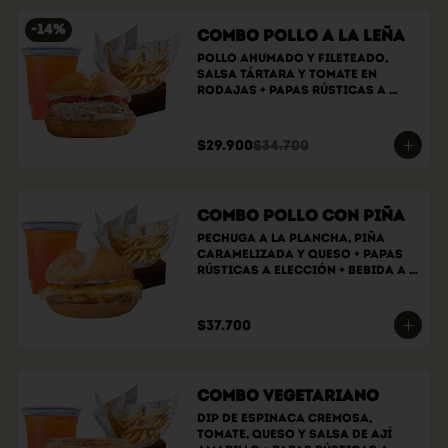
-
14
%
Combo Pollo a la Leña
Pollo ahumado y fileteado, 
Salsa tártara y tomate en 
rodajas + papas rústicas a 
elección + bebida a elección
$29.900
$34.700
Combo Pollo con Piña
Pechuga a la plancha, piña 
caramelizada y queso + papas 
rústicas a elección + bebida a 
elección
$37.700
Combo Vegetariano
Dip de espinaca cremosa, 
tomate, queso y salsa de ají 