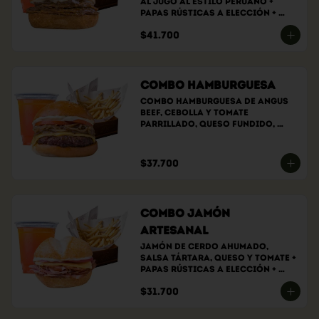
al jugo al estilo peruano + 
papas rústicas a elección + 
bebida a elección
$41.700
Combo Hamburguesa
Combo hamburguesa de angus 
beef, cebolla y tomate 
parrillado, queso fundido, 
salsa de la casa, papas 
rústicas a elección y bebida a 
elección.
$37.700
Combo Jamón
Artesanal
Jamón de cerdo ahumado, 
salsa tártara, queso y tomate + 
papas rústicas a elección + 
bebida a elección
$31.700