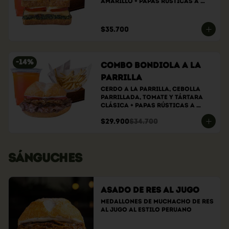
amarillo + papas rústicas a 
elección + bebida a elección
$35.700
-
14
%
Combo bondiola a la
parrilla
Cerdo a la parrilla, cebolla 
parrillada, tomate y tártara 
clásica + papas rústicas a 
elección + bebida a elección
$29.900
$34.700
SÁNGUCHES
Asado de Res al Jugo
Medallones de muchacho de res 
al jugo al estilo peruano