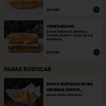
$21.900
Vegetariano
Dip de espinaca cremosa, 
tomate, queso y salsa de ají 
amarillo.
$19.900
PAPAS RÚSTICAS
Papas Rusticas Extra
Gruesas (Único
tamaño)
Papas fritas rústicas