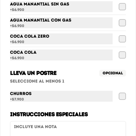
Agua Manantial sin gas
+
$6.900
Agua Manantial con gas
+
$6.900
Conócenos
Coca Cola Zero
+
$6.900
Cobertura
Coca Cola
+
$6.900
Promociones - Términos y condiciones
Términos y condiciones
Lleva un postre
Opcional
Política de privacidad
Seleccione al menos 1
Redes sociales
Churros
+
$7.900
Instagram
Instrucciones especiales
Mi cuenta
Pedir