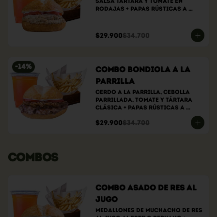
Salsa tártara y tomate en 
rodajas + papas rústicas a 
elección + bebida a elección
$29.900
$34.700
-
14
%
Combo bondiola a la
parrilla
Cerdo a la parrilla, cebolla 
parrillada, tomate y tártara 
clásica + papas rústicas a 
elección + bebida a elección
$29.900
$34.700
COMBOS
Combo Asado de Res al
Jugo
Medallones de muchacho de res 