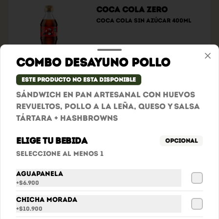
Coca Cola Zero
Coca cola sin azúcar 400ml
Combo Desayuno Pollo
$6.900
Este producto no esta disponible
Sándwich En Pan Artesanal Con Huevos
Sprite
Revueltos, Pollo A La Leña, Queso Y Salsa
Sprite
Tártara + Hashbrowns
Elige tu bebida
Opcional
$6.900
Seleccione al menos 1
Aguapanela
+
$6.900
Chicha Morada
+
$10.900