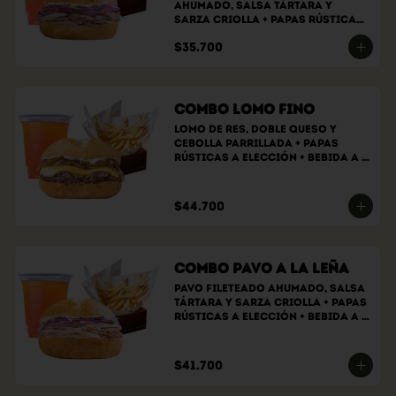
ahumado, Salsa tártara y 
sarza criolla + papas rústicas 
a elección + bebida a elección
$35.700
Combo Lomo Fino
Lomo de res, doble queso y 
cebolla parrillada + papas 
rústicas a elección + bebida a 
elección
$44.700
Combo Pavo a la Leña
Pavo fileteado ahumado, salsa 
tártara y sarza criolla + papas 
rústicas a elección + bebida a 
elección
$41.700