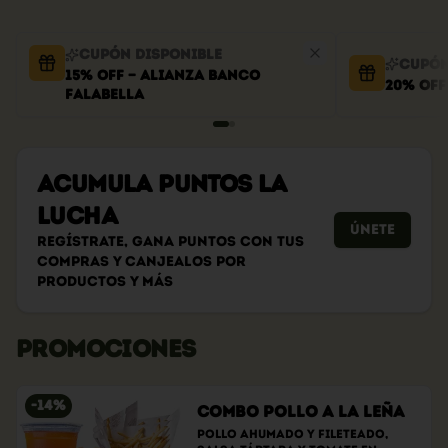
Cupón disponible
Cupón
15% OFF — Alianza Banco
20% OFF
Falabella
Acumula
PUNTOS LA
LUCHA
Únete
Regístrate, gana puntos con tus
compras y canjealos por
productos y más
PROMOCIONES
-
14
%
Combo Pollo a la Leña
Pollo ahumado y fileteado, 