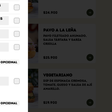
s
$24.900
as
Pavo a la Leña
Pavo fileteado ahumado, 
Salsa tártara y sarza 
criolla
$25.900
Opcional
Vegetariano
Dip de espinaca cremosa, 
tomate, queso y salsa de ají 
amarillo.
$19.900
Opcional