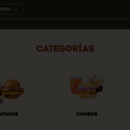
edir?
Categorías
ayunos
Combos