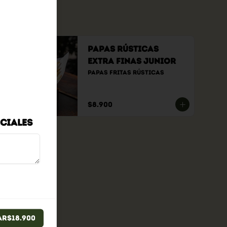
Papas Rústicas
Extra Finas Junior
Papas fritas rústicas
$8.900
ciales
ar
$18.900