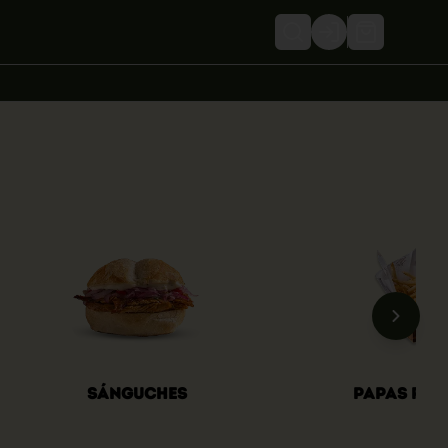
Login
Sánguches
Papas Rús