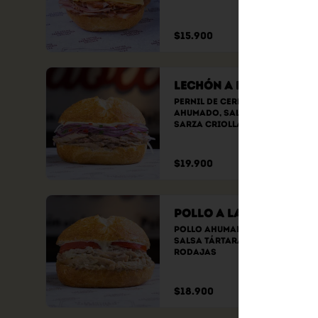
$15.900
Lechón a la Leña
Pernil de cerdo fileteado 
ahumado, Salsa tártara y 
sarza criolla
$19.900
Pollo a la Leña
Pollo ahumado y fileteado, 
Salsa tártara y tomate en 
rodajas
$18.900