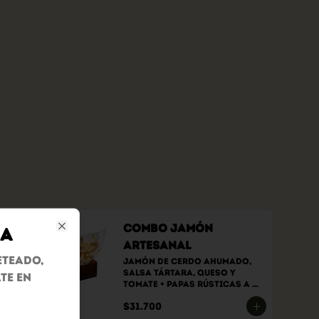
Combo Jamón
ña
Close
Artesanal
eteado,
Jamón de cerdo ahumado, 
salsa tártara, queso y 
te en
tomate + papas rústicas a 
elección + bebida a elección
$31.700