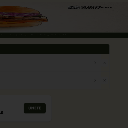
Únete
ás