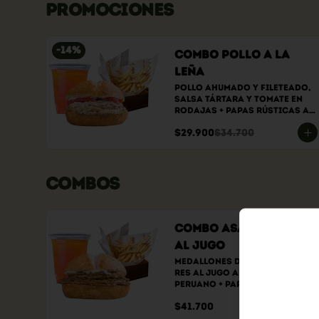
PROMOCIONES
-
14
%
Combo Pollo a la
Leña
Pollo ahumado y fileteado, 
Salsa tártara y tomate en 
rodajas + papas rústicas a 
elección + bebida a elección
$29.900
$34.700
COMBOS
Combo Asado de Res
al Jugo
Medallones de muchacho de 
res al jugo al estilo 
peruano + papas rústicas a 
elección + bebida a elección
$41.700