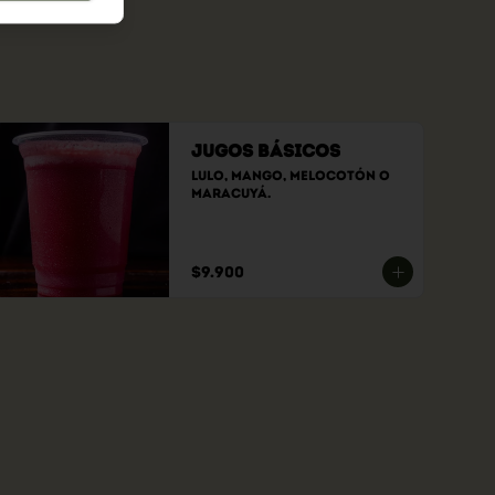
Jugos Básicos
Lulo, Mango, Melocotón o 
Maracuyá.
$9.900