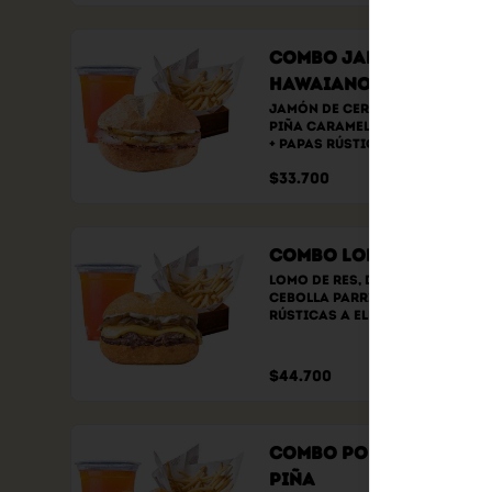
Combo Jamón
Hawaiano
Jamón de cerdo ahumado, 
piña caramelizada y queso  
+ papas rústicas a elección 
+ bebida a elección.
$33.700
Combo Lomo Fino
Lomo de res, doble queso y 
cebolla parrillada + papas 
rústicas a elección + bebida 
a elección
$44.700
Combo Pollo con
Piña