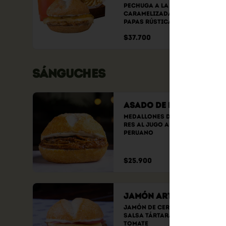
Pechuga a la plancha, piña 
caramelizada y queso + 
papas rústicas a elección + 
bebida a elección
$37.700
SÁNGUCHES
Asado de Res al Jugo
Medallones de muchacho de 
res al jugo al estilo 
peruano
$25.900
Jamón Artesanal
Jamón de cerdo ahumado, 
salsa tártara, queso y 
tomate