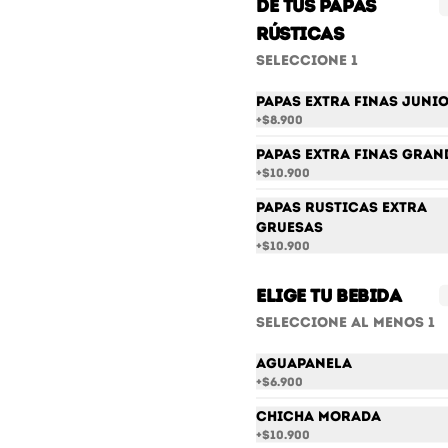
de tus papas
tomate, queso y salsa de ají 
amarillo + papas rústicas a 
Rústicas
elección + bebida a elección
Seleccione 1
$35.700
Papas Extra finas Juni
+
$8.900
Papas Extra finas Gran
+
$10.900
Papas Rusticas Extra
Bondiola a la
Gruesas
Parrilla
+
$10.900
Cerdo a la parrilla, cebolla 
parrillada, tomate y 
tártara clásica.
Elige tu bebida
$18.900
Seleccione al menos 1
Aguapanela
+
$6.900
Jamón Hawaiano
Jamón de cerdo ahumado, 
Chicha Morada
piña caramelizada y queso
+
$10.900