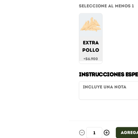
Seleccione al menos 1
Papas Rústicas
Extra Finas Grandes
Extra
Papas fritas rústicas
pollo
+
$6.900
$10.900
Instrucciones espe
Agreg