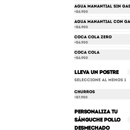
Agua Manantial sin ga
+
$6.900
$17.900
Agua Manantial con g
+
$6.900
Lomo Fino
Coca Cola Zero
Lomo de res, doble queso y 
+
$6.900
cebolla parrillada
Coca Cola
+
$6.900
$28.900
Lleva un postre
Seleccione al menos 1
Pollo con Piña
Churros
Pechuga a la plancha, piña 
+
$7.900
caramelizada y queso.
Personaliza tu
sánguche Pollo
$21.900
Desmechado