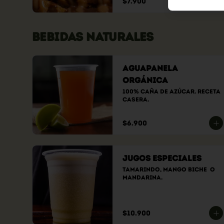
$7.900
BEBIDAS NATURALES
Aguapanela
Orgánica
100% caña de azúcar. Receta 
casera.
$6.900
Jugos Especiales
Tamarindo, Mango Biche  O 
Mandarina.
$10.900