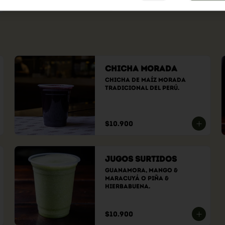
Chicha Morada
Chicha de maíz morada 
tradicional del Perú.
$10.900
Jugos Surtidos
GuanaMora, Mango & 
Maracuyá o Piña & 
Hierbabuena.
$10.900