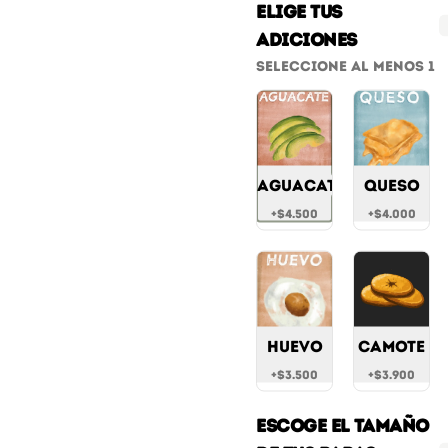
Elige tus
adiciones
Combo La Lucha
Seleccione al menos 1
Costilla de cerdo, camote y 
sarza criolla + papas 
rústicas a elección + bebida 
a elección
$40.700
Aguacate
Queso
+
$4.500
+
$4.000
Combo Pavo a la
Leña
Pavo fileteado ahumado, 
salsa tártara y sarza 
criolla + papas rústicas a 
elección + bebida a elección
$41.700
Huevo
Camote
+
$3.500
+
$3.900
Combo Vegetariano
Escoge el tamaño
Dip de espinaca cremosa, 