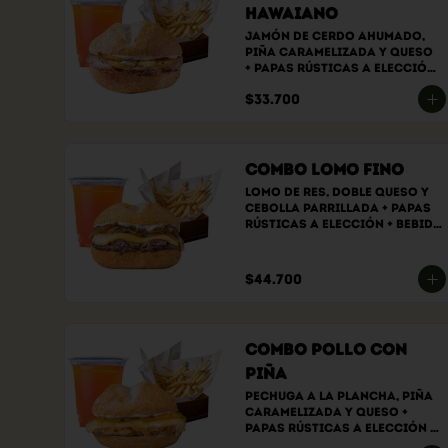
Hawaiano
Jamón de cerdo ahumado, 
piña caramelizada y queso  
+ papas rústicas a elección 
+ bebida a elección.
$33.700
Combo Lomo Fino
Lomo de res, doble queso y 
cebolla parrillada + papas 
rústicas a elección + bebida 
a elección
$44.700
Combo Pollo con
Piña
Pechuga a la plancha, piña 
caramelizada y queso + 
papas rústicas a elección + 
bebida a elección