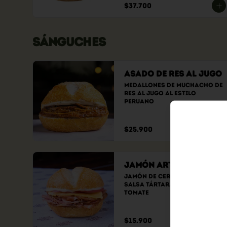
$37.700
SÁNGUCHES
Asado de Res al Jugo
Medallones de muchacho de 
res al jugo al estilo 
peruano
$25.900
Jamón Artesanal
Jamón de cerdo ahumado, 
salsa tártara, queso y 
tomate
$15.900