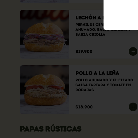
Lechón a la Leña
Pernil de cerdo fileteado 
ahumado, Salsa tártara y 
sarza criolla
$19.900
Pollo a la Leña
Pollo ahumado y fileteado, 
Salsa tártara y tomate en 
rodajas
$18.900
PAPAS RÚSTICAS