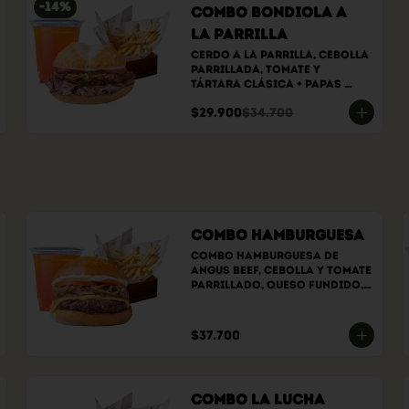
-
14
%
Combo bondiola a
la parrilla
Cerdo a la parrilla, cebolla 
parrillada, tomate y 
tártara clásica + papas 
rústicas a elección + bebida 
$29.900
$34.700
a elección
Combo Hamburguesa
Combo hamburguesa de 
angus beef, cebolla y tomate 
parrillado, queso fundido, 
salsa de la casa, papas 
rústicas a elección y 
bebida a elección.
$37.700
Combo La Lucha