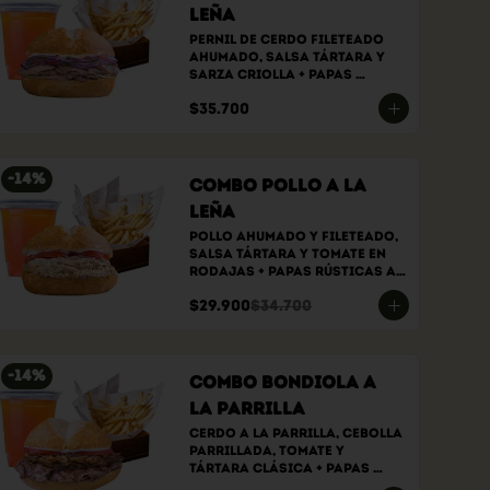
Leña
Pernil de cerdo fileteado 
ahumado, Salsa tártara y 
sarza criolla + papas 
rústicas a elección + bebida 
$35.700
a elección
-
14
%
Combo Pollo a la
Leña
Pollo ahumado y fileteado, 
Salsa tártara y tomate en 
rodajas + papas rústicas a 
elección + bebida a elección
$29.900
$34.700
-
14
%
Combo bondiola a
la parrilla
Cerdo a la parrilla, cebolla 
parrillada, tomate y 
tártara clásica + papas 
rústicas a elección + bebida 