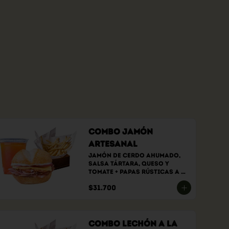
Combo Jamón
Artesanal
Jamón de cerdo ahumado, 
salsa tártara, queso y 
tomate + papas rústicas a 
elección + bebida a elección
$31.700
Combo Lechón a la