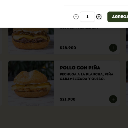
Lomo Fino
Agreg
Lomo de res, doble queso y 
cebolla parrillada
$28.900
Pollo con Piña
Pechuga a la plancha, piña 
caramelizada y queso.
$21.900