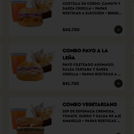
Costilla de cerdo, camote y 
sarza criolla + papas 
rústicas a elección + bebida 
a elección
$40.700
Combo Pavo a la
Leña
Pavo fileteado ahumado, 
salsa tártara y sarza 
criolla + papas rústicas a 
elección + bebida a elección
$41.700
Combo Vegetariano
Dip de espinaca cremosa, 
tomate, queso y salsa de ají 
amarillo + papas rústicas a 
elección + bebida a elección