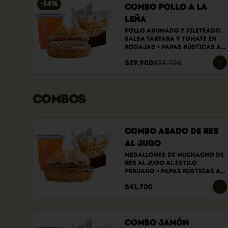
-
14
%
Combo Pollo a la
Leña
Pollo ahumado y fileteado, 
Salsa tártara y tomate en 
rodajas + papas rústicas a 
elección + bebida a elección
$29.900
$34.700
COMBOS
Combo Asado de Res
al Jugo
Medallones de muchacho de 
res al jugo al estilo 
peruano + papas rústicas a 
elección + bebida a elección
$41.700
Combo Jamón