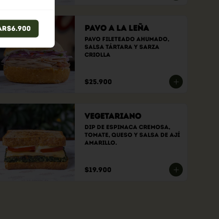
Pavo a la Leña
ar
$6.900
Pavo fileteado ahumado, 
Salsa tártara y sarza 
criolla
$25.900
Vegetariano
Dip de espinaca cremosa, 
tomate, queso y salsa de ají 
amarillo.
$19.900