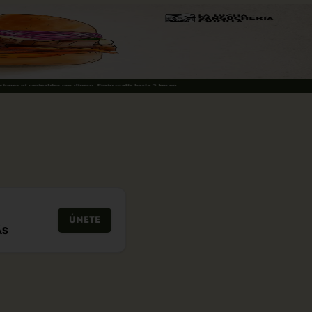
Únete
ás