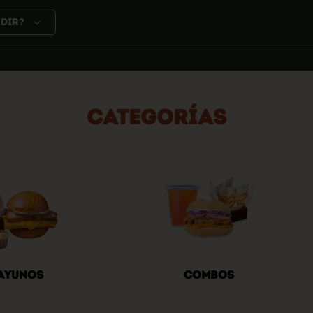
edir?
Categorías
ayunos
Combos