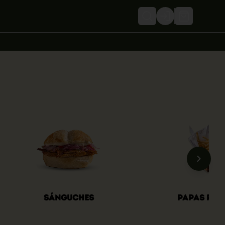
Login
Sánguches
Papas Rús