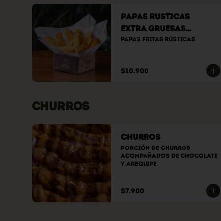
Papas Rusticas
Extra Gruesas
(Único tamaño)
Papas fritas rústicas
$10.900
CHURROS
Churros
Porción de churros 
acompañados de chocolate 
y arequipe
$7.900