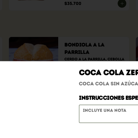
$35.700
Bondiola a la
Parrilla
Cerdo a la parrilla, cebolla 
parrillada, tomate y 
tártara clásica.
Coca Cola Ze
$18.900
Coca cola sin azúca
Instrucciones espe
Jamón Hawaiano
Jamón de cerdo ahumado, 
piña caramelizada y queso
$17.900