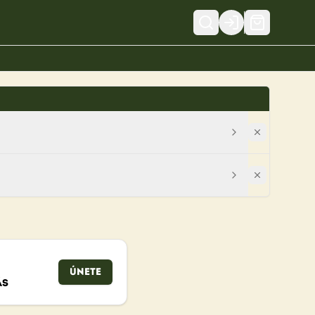
Login
Únete
ás