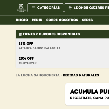
Categorías
¿Dónde quieres p
INICIO
PEDIR
SOBRE NOSOTROS
SEDES
Tienes
2
cupones disponibles
15% OFF
Alianza Banco Falabella
20% OFF
#soylover
La Lucha Sangucheria
BEBIDAS NATURALES
Acumula
PU
Regístrate, gana p