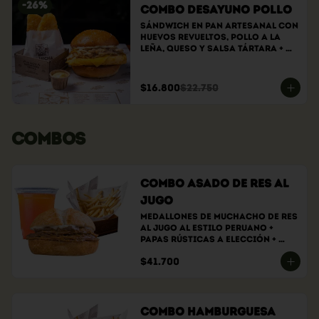
-
26
%
Combo Desayuno Pollo
Sándwich En Pan Artesanal Con 
Huevos Revueltos, Pollo A La 
Leña, Queso Y Salsa Tártara + 
Hashbrowns
$16.800
$22.750
COMBOS
Combo Asado de Res al
Jugo
Medallones de muchacho de res 
al jugo al estilo peruano + 
papas rústicas a elección + 
bebida a elección
$41.700
Combo Hamburguesa