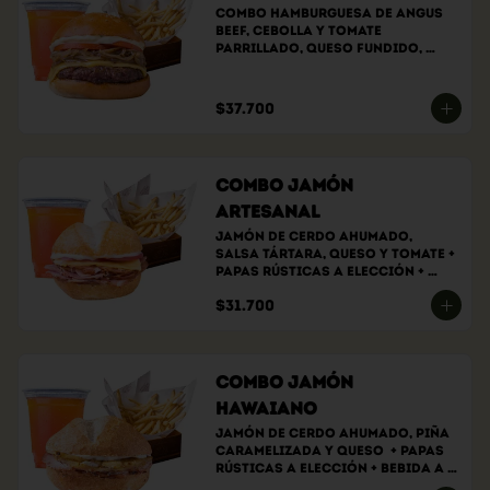
Combo hamburguesa de angus 
beef, cebolla y tomate 
parrillado, queso fundido, 
salsa de la casa, papas 
rústicas a elección y bebida a 
elección.
$37.700
Combo Jamón
Artesanal
Jamón de cerdo ahumado, 
salsa tártara, queso y tomate + 
papas rústicas a elección + 
bebida a elección
$31.700
Combo Jamón
Hawaiano
Jamón de cerdo ahumado, piña 
caramelizada y queso  + papas 
rústicas a elección + bebida a 
elección.