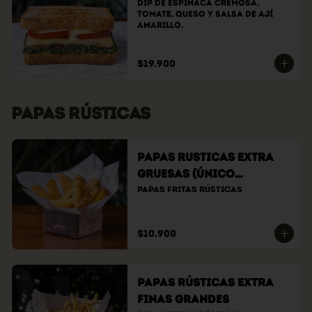
Dip de espinaca cremosa, 
tomate, queso y salsa de ají 
amarillo.
$19.900
PAPAS RÚSTICAS
Papas Rusticas Extra
Gruesas (Único
tamaño)
Papas fritas rústicas
$10.900
Papas Rústicas Extra
Finas Grandes