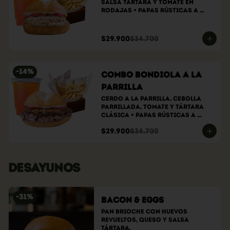
Salsa tártara y tomate en 
rodajas + papas rústicas a 
elección + bebida a elección
$29.900
$34.700
-
14
%
Combo bondiola a la
parrilla
Cerdo a la parrilla, cebolla 
parrillada, tomate y tártara 
clásica + papas rústicas a 
elección + bebida a elección
$29.900
$34.700
DESAYUNOS
-
31
%
Bacon & Eggs
Pan brioche con huevos 
revueltos, queso y salsa 
tártara.