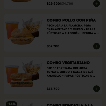
$29.900
$34.700
Combo Pollo con Piña
Pechuga a la plancha, piña 
caramelizada y queso + papas 
rústicas a elección + bebida a 
elección
$37.700
Combo Vegetariano
Dip de espinaca cremosa, 
tomate, queso y salsa de ají 
amarillo + papas rústicas a 
elección + bebida a elección
$35.700
-
14
%
Combo bondiola a la