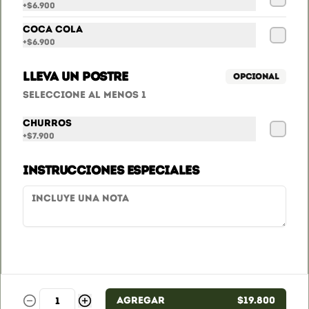
+
$6.900
Cobertura
Coca Cola
+
$6.900
Promociones - Términos y condiciones
Términos y condiciones
Lleva un postre
Opcional
Política de privacidad
Seleccione al menos 1
Redes sociales
Churros
+
$7.900
Instagram
Instrucciones especiales
Mi cuenta
Pedir
Iniciar sesión
Powered by
Agregar
$19.800