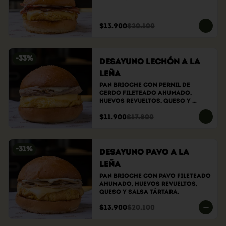
$13.900
$20.100
-
33
%
Desayuno Lechón a la
Leña
Pan brioche con pernil de 
cerdo fileteado ahumado, 
huevos revueltos, queso y 
salsa tártara.
$11.900
$17.800
-
31
%
Desayuno Pavo a la
Leña
Pan brioche con pavo fileteado 
ahumado, huevos revueltos, 
queso y salsa tártara.
$13.900
$20.100