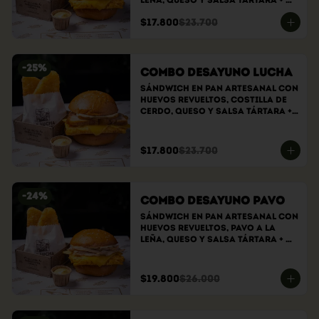
Leña, Queso Y Salsa Tártara + 
Hashbrowns
$17.800
$23.700
-
25
%
Combo Desayuno Lucha
Sándwich En Pan Artesanal Con 
Huevos Revueltos, Costilla De 
Cerdo, Queso Y Salsa Tártara + 
Hashbrowns
$17.800
$23.700
-
24
%
Combo Desayuno Pavo
Sándwich En Pan Artesanal Con 
Huevos Revueltos, Pavo A La 
Leña, Queso Y Salsa Tártara + 
Hasbrowns
$19.800
$26.000