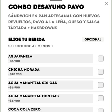
Combo Desayuno Pavo
Sándwich En Pan Artesanal Con Huevos
Sprite
Revueltos, Pavo A La Leña, Queso Y Salsa
Sprite
Tártara + Hasbrowns
Elige tu bebida
Opcional
$6.900
Seleccione al menos 1
Aguapanela
+
$6.900
Chicha Morada
+
$10.900
Agua Manantial sin gas
+
$6.900
Agua Manantial con gas
+
$6.900
Conócenos
Coca Cola Zero