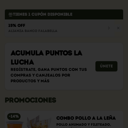
Tienes
1
cupón disponible
15% OFF
Alianza Banco Falabella
Acumula
PUNTOS LA
LUCHA
Únete
Regístrate, gana puntos con tus
compras y canjealos por
productos y más
PROMOCIONES
-
14
%
Combo Pollo a la Leña
Pollo ahumado y fileteado, 