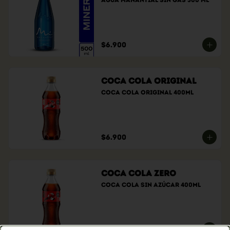
Agua manantial sin gas 300 ml
$6.900
Coca Cola Original
Coca cola original 400ml
$6.900
Coca Cola Zero
Coca cola sin azúcar 400ml
$6.900