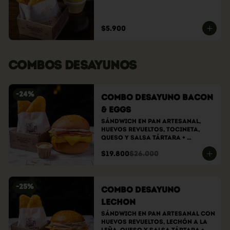
$5.900
COMBOS DESAYUNOS
-
24
%
Combo Desayuno Bacon
& Eggs
Sándwich En Pan Artesanal, 
Huevos Revueltos, Tocineta, 
Queso Y Salsa Tártara + 
Hasbrowns
$19.800
$26.000
-
25
%
Combo Desayuno
Lechon
Sándwich En Pan Artesanal Con 
Huevos Revueltos, Lechón A La 