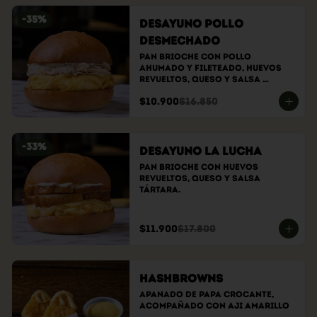
-
35
%
Desayuno Pollo
Desmechado
Pan brioche con pollo 
ahumado y fileteado, huevos 
revueltos, queso y salsa 
tártara.
$10.900
$16.850
-
33
%
Desayuno la lucha
Pan brioche con huevos 
revueltos, queso y salsa 
tártara.
$11.900
$17.800
Hashbrowns
Apanado de papa crocante, 
acompañado con aji amarillo