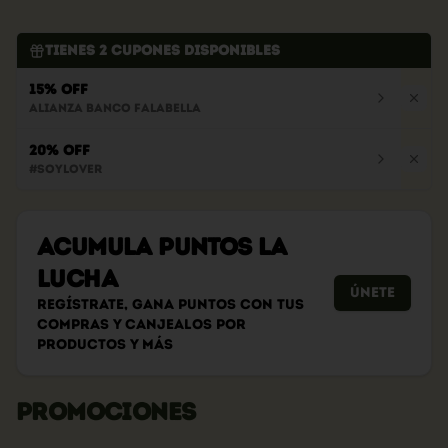
Tienes
2
cupones disponibles
15% OFF
Alianza Banco Falabella
20% OFF
#soylover
Acumula
PUNTOS LA
LUCHA
Únete
Regístrate, gana puntos con tus
compras y canjealos por
productos y más
PROMOCIONES