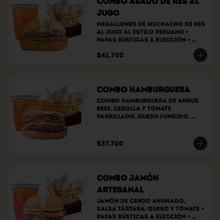
Combo Asado de Res al
Jugo
Medallones de muchacho de res 
al jugo al estilo peruano + 
papas rústicas a elección + 
bebida a elección
$41.700
Combo Hamburguesa
Combo hamburguesa de angus 
beef, cebolla y tomate 
parrillado, queso fundido, 
salsa de la casa, papas 
rústicas a elección y bebida a 
elección.
$37.700
Combo Jamón
Artesanal
Jamón de cerdo ahumado, 
salsa tártara, queso y tomate + 
papas rústicas a elección + 