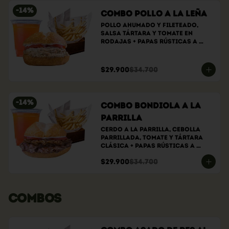
-
14
%
Combo Pollo a la Leña
Pollo ahumado y fileteado, 
Salsa tártara y tomate en 
rodajas + papas rústicas a 
elección + bebida a elección
$29.900
$34.700
-
14
%
Combo bondiola a la
parrilla
Cerdo a la parrilla, cebolla 
parrillada, tomate y tártara 
clásica + papas rústicas a 
elección + bebida a elección
$29.900
$34.700
COMBOS