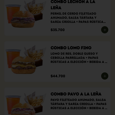
Combo Lechón a la
Leña
Pernil de cerdo fileteado 
ahumado, Salsa tártara y 
sarza criolla + papas rústicas 
a elección + bebida a elección
$35.700
Combo Lomo Fino
Lomo de res, doble queso y 
cebolla parrillada + papas 
rústicas a elección + bebida a 
elección
$44.700
Combo Pavo a la Leña
Pavo fileteado ahumado, salsa 
tártara y sarza criolla + papas 
rústicas a elección + bebida a 
elección