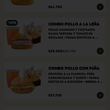
$41.700
-
14
%
Combo Pollo a la Leña
Pollo ahumado y fileteado, 
Salsa tártara y tomate en 
rodajas + papas rústicas a 
elección + bebida a elección
$29.900
$34.700
Combo Pollo con Piña
Pechuga a la plancha, piña 
caramelizada y queso + papas 
rústicas a elección + bebida a 
elección
$37.700