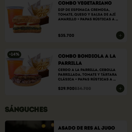
Combo Vegetariano
Dip de espinaca cremosa, 
tomate, queso y salsa de ají 
amarillo + papas rústicas a 
elección + bebida a elección
$35.700
-
14
%
Combo bondiola a la
parrilla
Cerdo a la parrilla, cebolla 
parrillada, tomate y tártara 
clásica + papas rústicas a 
elección + bebida a elección
$29.900
$34.700
SÁNGUCHES
Asado de Res al Jugo