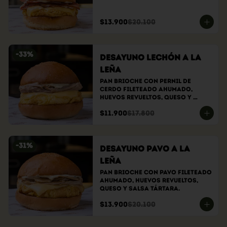
$13.900
$20.100
-
33
%
Desayuno Lechón a la
Leña
Pan brioche con pernil de 
cerdo fileteado ahumado, 
huevos revueltos, queso y 
salsa tártara.
$11.900
$17.800
-
31
%
Desayuno Pavo a la
Leña
Pan brioche con pavo fileteado 
ahumado, huevos revueltos, 
queso y salsa tártara.
$13.900
$20.100