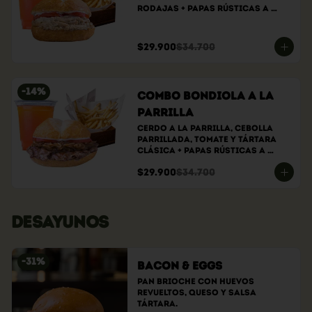
rodajas + papas rústicas a 
elección + bebida a elección
$29.900
$34.700
-
14
%
Combo bondiola a la
parrilla
Cerdo a la parrilla, cebolla 
parrillada, tomate y tártara 
clásica + papas rústicas a 
elección + bebida a elección
$29.900
$34.700
DESAYUNOS
-
31
%
Bacon & Eggs
Pan brioche con huevos 
revueltos, queso y salsa 
tártara.