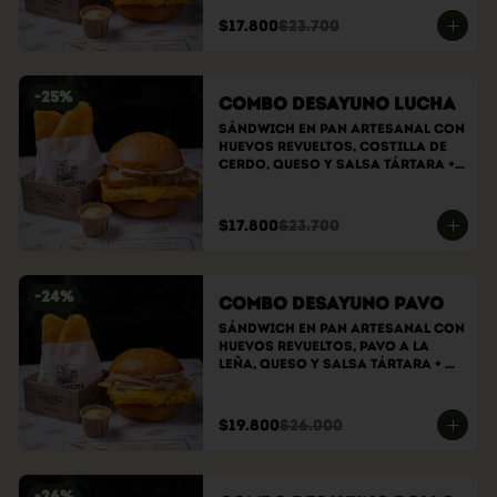
Hashbrowns
$17.800
$23.700
-
25
%
Combo Desayuno Lucha
Sándwich En Pan Artesanal Con 
Huevos Revueltos, Costilla De 
Cerdo, Queso Y Salsa Tártara + 
Hashbrowns
$17.800
$23.700
-
24
%
Combo Desayuno Pavo
Sándwich En Pan Artesanal Con 
Huevos Revueltos, Pavo A La 
Leña, Queso Y Salsa Tártara + 
Hasbrowns
$19.800
$26.000
-
26
%