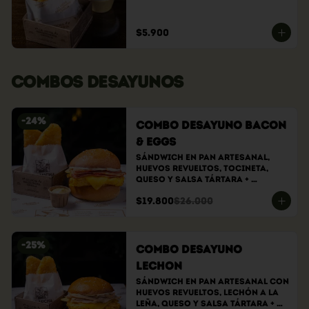
$5.900
COMBOS DESAYUNOS
-
24
%
Combo Desayuno Bacon
& Eggs
Sándwich En Pan Artesanal, 
Huevos Revueltos, Tocineta, 
Queso Y Salsa Tártara + 
Hasbrowns
$19.800
$26.000
-
25
%
Combo Desayuno
Lechon
Sándwich En Pan Artesanal Con 
Huevos Revueltos, Lechón A La 
Leña, Queso Y Salsa Tártara + 