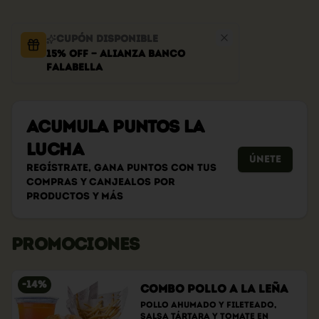
Cupón disponible
15% OFF — Alianza Banco
Falabella
Acumula
PUNTOS LA
LUCHA
Únete
Regístrate, gana puntos con tus
compras y canjealos por
productos y más
PROMOCIONES
-
14
%
Combo Pollo a la Leña
Pollo ahumado y fileteado, 
Salsa tártara y tomate en 