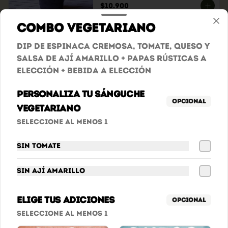
$10.900
Combo Vegetariano
Jugos Básicos
Dip de espinaca cremosa, tomate, queso y
Lulo, Mango, Melocotón o 
salsa de ají amarillo + papas rústicas a
Maracuyá.
elección + bebida a elección
Personaliza tu sánguche
$9.900
Opcional
Vegetariano
Seleccione al menos 1
Jugos Especiales
Tamarindo, Mango Biche  O 
Sin tomate
Mandarina.
Sin ají amarillo
$10.900
Elige tus adiciones
Opcional
Seleccione al menos 1
Jugos Surtidos