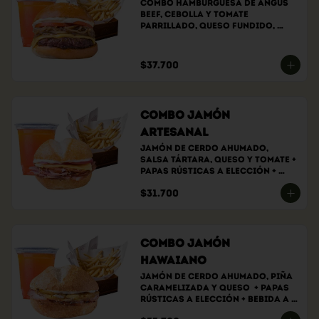
Combo hamburguesa de angus 
beef, cebolla y tomate 
parrillado, queso fundido, 
salsa de la casa, papas 
rústicas a elección y bebida a 
elección.
$37.700
Combo Jamón
Artesanal
Jamón de cerdo ahumado, 
salsa tártara, queso y tomate + 
papas rústicas a elección + 
bebida a elección
$31.700
Combo Jamón
Hawaiano
Jamón de cerdo ahumado, piña 
caramelizada y queso  + papas 
rústicas a elección + bebida a 
elección.