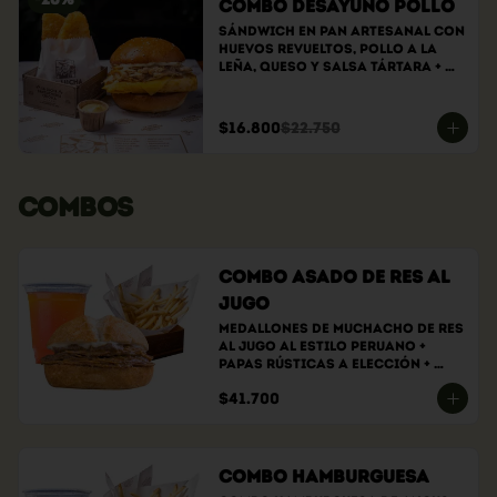
Combo Desayuno Pollo
Sándwich En Pan Artesanal Con 
Huevos Revueltos, Pollo A La 
Leña, Queso Y Salsa Tártara + 
Hashbrowns
$16.800
$22.750
COMBOS
Combo Asado de Res al
Jugo
Medallones de muchacho de res 
al jugo al estilo peruano + 
papas rústicas a elección + 
bebida a elección
$41.700
Combo Hamburguesa