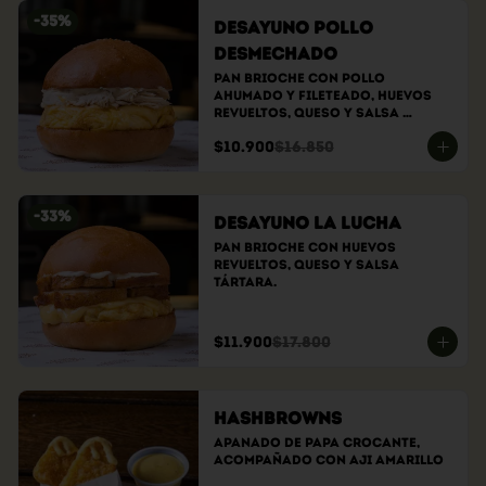
-
35
%
Desayuno Pollo
Desmechado
Pan brioche con pollo 
ahumado y fileteado, huevos 
revueltos, queso y salsa 
tártara.
$10.900
$16.850
-
33
%
Desayuno la lucha
Pan brioche con huevos 
revueltos, queso y salsa 
tártara.
$11.900
$17.800
Hashbrowns
Apanado de papa crocante, 
acompañado con aji amarillo