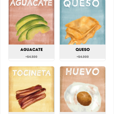
GuanaMora, Mango & Maracuyá 
o Piña & Hierbabuena.
$10.900
AGUAS Y GASEOSAS
Aguacate
Queso
+
$4.500
+
$4.000
Agua con Gas
Agua Manantial con gas 300 ml
$6.900
Agua sin gas
Agua manantial sin gas 300 ml