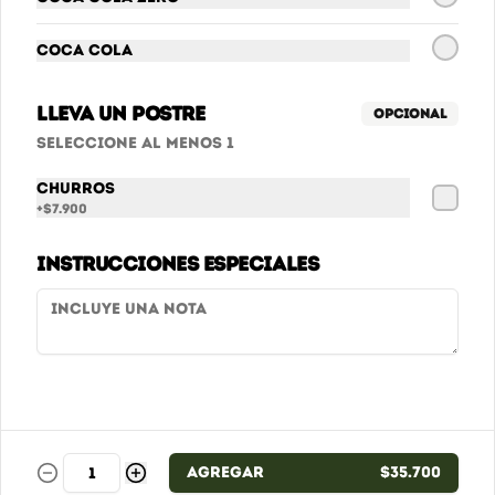
Cobertura
Coca Cola
Promociones - Términos y condiciones
Términos y condiciones
Lleva un postre
Opcional
Política de privacidad
Seleccione al menos 1
Redes sociales
Churros
+
$7.900
Instagram
Instrucciones especiales
Mi cuenta
Pedir
Iniciar sesión
Powered by
Agregar
$35.700