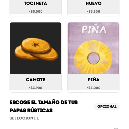
Tocineta
Huevo
+
$5.000
+
$3.500
$6.900
Coca Cola Original
Coca cola original 400ml
$6.900
Camote
Piña
+
$3.900
+
$3.000
Coca Cola Zero
Escoge el tamaño de tus
Coca cola sin azúcar 400ml
Opcional
papas Rústicas
Seleccione 1
$6.900