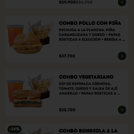
$29.900
$34.700
Combo Pollo con Piña
Pechuga a la plancha, piña 
caramelizada y queso + papas 
rústicas a elección + bebida a 
elección
$37.700
Combo Vegetariano
Dip de espinaca cremosa, 
tomate, queso y salsa de ají 
amarillo + papas rústicas a 
elección + bebida a elección
$35.700
-
14
%
Combo bondiola a la