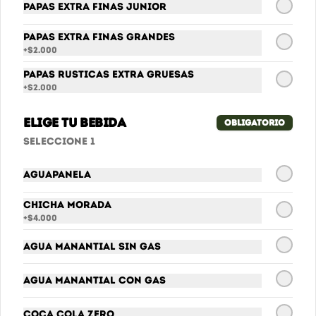
Papas Extra finas Junior
Papas Extra finas Grandes
Sprite
+
$2.000
Sprite
Papas Rusticas Extra Gruesas
+
$2.000
Elige tu bebida
$6.900
Obligatorio
Seleccione 1
Aguapanela
Chicha Morada
+
$4.000
Agua Manantial sin gas
Agua Manantial con gas
Conócenos
Coca Cola Zero