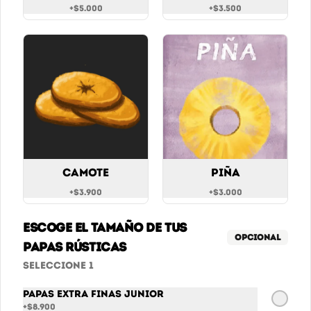
+
$5.000
+
$3.500
$6.900
Coca Cola Original
Coca cola original 400ml
Camote
Piña
$6.900
+
$3.900
+
$3.000
Escoge el tamaño de tus
Coca Cola Zero
Opcional
papas Rústicas
Coca cola sin azúcar 400ml
Seleccione 1
Papas Extra finas Junior
$6.900
+
$8.900