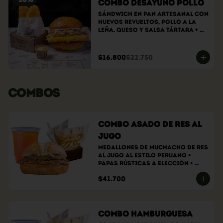
Combo Desayuno Pollo
Sándwich En Pan Artesanal Con 
Huevos Revueltos, Pollo A La 
Leña, Queso Y Salsa Tártara + 
Hashbrowns
$16.800
$22.750
COMBOS
Combo Asado de Res al
Jugo
Medallones de muchacho de res 
al jugo al estilo peruano + 
papas rústicas a elección + 
bebida a elección
$41.700
Combo Hamburguesa