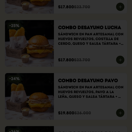
Hashbrowns
$17.800
$23.700
-
25
%
Combo Desayuno Lucha
Sándwich En Pan Artesanal Con 
Huevos Revueltos, Costilla De 
Cerdo, Queso Y Salsa Tártara + 
Hashbrowns
$17.800
$23.700
-
24
%
Combo Desayuno Pavo
Sándwich En Pan Artesanal Con 
Huevos Revueltos, Pavo A La 
Leña, Queso Y Salsa Tártara + 
Hasbrowns
$19.800
$26.000
-
26
%