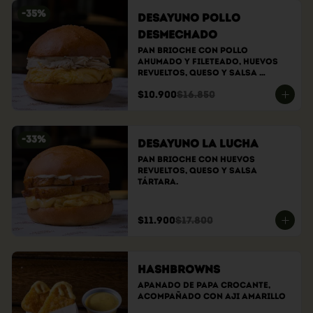
-
35
%
Desayuno Pollo
Desmechado
Pan brioche con pollo 
ahumado y fileteado, huevos 
revueltos, queso y salsa 
tártara.
$10.900
$16.850
-
33
%
Desayuno la lucha
Pan brioche con huevos 
revueltos, queso y salsa 
tártara.
$11.900
$17.800
Hashbrowns
Apanado de papa crocante, 
acompañado con aji amarillo