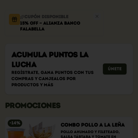
Cupón disponible
15% OFF — Alianza Banco
Falabella
Acumula
PUNTOS LA
LUCHA
Únete
Regístrate, gana puntos con tus
compras y canjealos por
productos y más
PROMOCIONES
-
14
%
Combo Pollo a la Leña
Pollo ahumado y fileteado, 
Salsa tártara y tomate en 