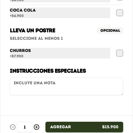
+
$6.900
Cobertura
Coca Cola
+
$6.900
Promociones - Términos y condiciones
Términos y condiciones
Lleva un postre
Opcional
Política de privacidad
Seleccione al menos 1
Redes sociales
Churros
+
$7.900
Instagram
Instrucciones especiales
Mi cuenta
Pedir
Iniciar sesión
Powered by
Agregar
$15.900