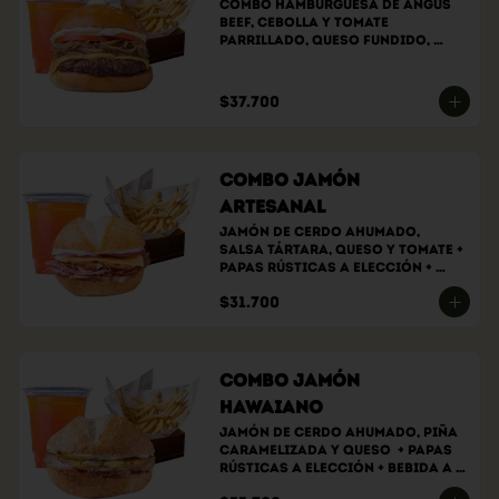
Combo hamburguesa de angus 
beef, cebolla y tomate 
parrillado, queso fundido, 
salsa de la casa, papas 
rústicas a elección y bebida a 
elección.
$37.700
Combo Jamón
Artesanal
Jamón de cerdo ahumado, 
salsa tártara, queso y tomate + 
papas rústicas a elección + 
bebida a elección
$31.700
Combo Jamón
Hawaiano
Jamón de cerdo ahumado, piña 
caramelizada y queso  + papas 
rústicas a elección + bebida a 
elección.