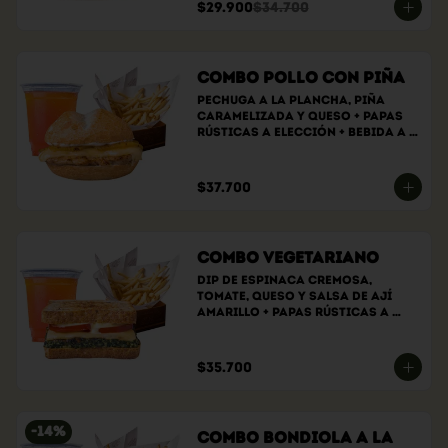
$29.900
$34.700
Combo Pollo con Piña
Pechuga a la plancha, piña 
caramelizada y queso + papas 
rústicas a elección + bebida a 
elección
$37.700
Combo Vegetariano
Dip de espinaca cremosa, 
tomate, queso y salsa de ají 
amarillo + papas rústicas a 
elección + bebida a elección
$35.700
-
14
%
Combo bondiola a la