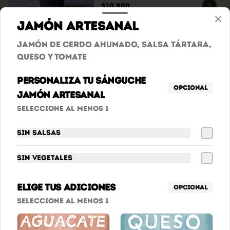
$10.900
Jamón Artesanal
Jugos Básicos
Jamón de cerdo ahumado, salsa tártara,
Lulo, Mango, Melocotón o 
queso y tomate
Maracuyá.
Personaliza tu sánguche
Opcional
Jamón Artesanal
$9.900
Seleccione al menos 1
Sin salsas
Jugos Especiales
Tamarindo, Mango Biche  O 
Mandarina.
Sin vegetales
Elige tus adiciones
Opcional
$10.900
Seleccione al menos 1
Jugos Surtidos