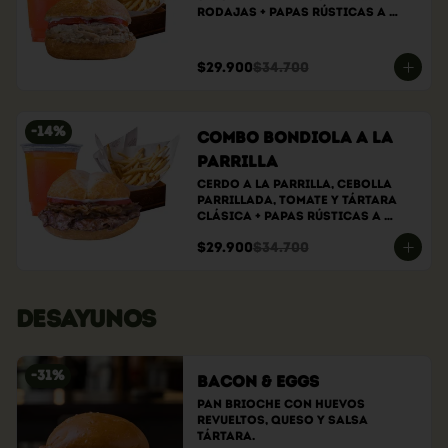
rodajas + papas rústicas a 
elección + bebida a elección
$29.900
$34.700
-
14
%
Combo bondiola a la
parrilla
Cerdo a la parrilla, cebolla 
parrillada, tomate y tártara 
clásica + papas rústicas a 
elección + bebida a elección
$29.900
$34.700
DESAYUNOS
-
31
%
Bacon & Eggs
Pan brioche con huevos 
revueltos, queso y salsa 
tártara.