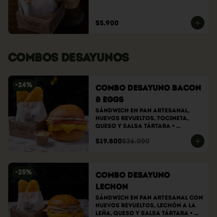
$5.900
COMBOS DESAYUNOS
-
24
%
Combo Desayuno Bacon
& Eggs
Sándwich En Pan Artesanal, 
Huevos Revueltos, Tocineta, 
Queso Y Salsa Tártara + 
Hasbrowns
$19.800
$26.000
-
25
%
Combo Desayuno
Lechon
Sándwich En Pan Artesanal Con 
Huevos Revueltos, Lechón A La 
Leña, Queso Y Salsa Tártara + 